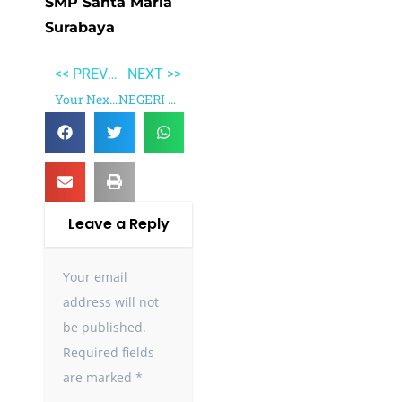
SMP Santa Maria
Surabaya
<< PREVIOUS
NEXT >>
Your Next Five Moves
NEGERI 5 MENARA
Leave a Reply
Your email
address will not
be published.
Required fields
are marked
*