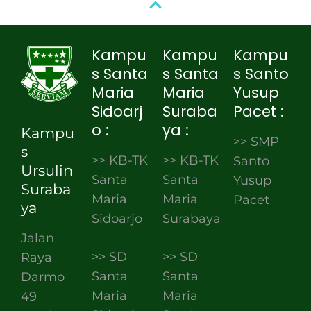
Kampu
Kampu
Kampu
s Santa
s Santa
s Santo
Maria
Maria
Yusup
Sidoarj
Suraba
Pacet :
o :
ya :
Kampu
>> SMP
s
>> KB-TK
>> KB-TK
Santo
Ursulin
Santa
Santa
Yusup
Suraba
Maria
Maria
Pacet
ya
Sidoarjo
Surabaya
Jalan
>> SD
>> SD
Raya
Santa
Santa
Darmo
Maria
Maria
49