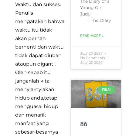
The Diary of a
Waktu dan sukses.
Young Girl
Penulis
Judul
: The Diary
mengatakan bahwa
waktu itu tidak
READ MORE »
akan pernah
berhenti dan waktu
July 25, 2025
tidak dapat diubah
No Comments
July 25, 2025
ataupun diganti.
Oleh sebab itu
janganlah kita
menyia-nyiakan
FIKSI
hidup anda,tetapi
menguasai hidup
dan menarik
86
manfaat yang
sebesar-besarnya