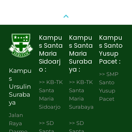
Kampu
Kampu
Kampu
s Santa
s Santa
s Santo
Maria
Maria
Yusup
Sidoarj
Suraba
Pacet :
o :
ya :
Kampu
>> SMP
s
>> KB-TK
>> KB-TK
Santo
Ursulin
Santa
Santa
Yusup
Suraba
Maria
Maria
Pacet
ya
Sidoarjo
Surabaya
Jalan
>> SD
>> SD
Raya
Santa
Santa
Darmo