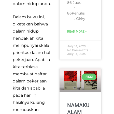
86 Judul
dalam hidup anda.
:
86Penulis
Dalam buku ini,
: Okky
dikatakan bahwa
dalam hidup
READ MORE »
hendaklah kita
mempunyai skala
July 14, 2025
No Comments
prioritas dalam hal
July 14, 2025
pekerjaan. Apabila
kita terbiasa
membuat daftar
FIKSI
dalam pekerjaan
kita dan apabila
pada hari ini
hasilnya kurang
NAMAKU
memuaskan
ALAM