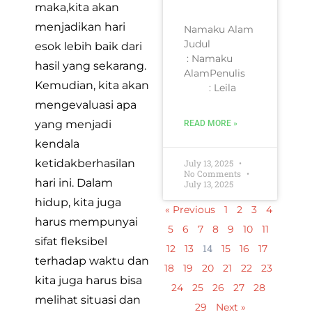
maka,kita akan
menjadikan hari
Namaku Alam
Judul
esok lebih baik dari
: Namaku
hasil yang sekarang.
AlamPenulis
Kemudian, kita akan
: Leila
mengevaluasi apa
yang menjadi
READ MORE »
kendala
ketidakberhasilan
July 13, 2025
No Comments
hari ini. Dalam
July 13, 2025
hidup, kita juga
« Previous
1
2
3
4
harus mempunyai
5
6
7
8
9
10
11
sifat fleksibel
14
12
13
15
16
17
terhadap waktu dan
18
19
20
21
22
23
kita juga harus bisa
24
25
26
27
28
melihat situasi dan
29
Next »