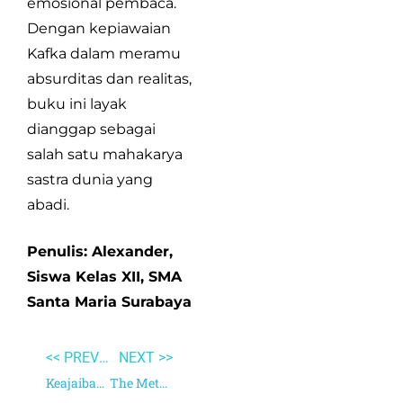
emosional pembaca.
Dengan kepiawaian
Kafka dalam meramu
absurditas dan realitas,
buku ini layak
dianggap sebagai
salah satu mahakarya
sastra dunia yang
abadi.
Penulis: Alexander,
Siswa Kelas XII, SMA
Santa Maria Surabaya
<< PREVIOUS
NEXT >>
Keajaiban Antioksidan
The Metamorphosis and Other Stories