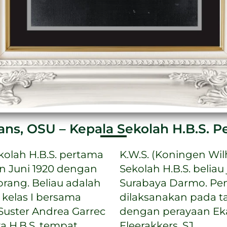
ns, OSU – Kepala Sekolah H.B.S. Pe
kolah H.B.S. pertama
lain menjadi Kepala
lan Juni 1920 dengan
rektris pertama di
rang. Beliau adalah
h pertama H.B.S.
. kelas I bersama
ra resmi dimulai
Suster Andrea Garrec
i Kudus oleh Pastor
ya H.B.S. tempat
Fleerakkers, SJ.