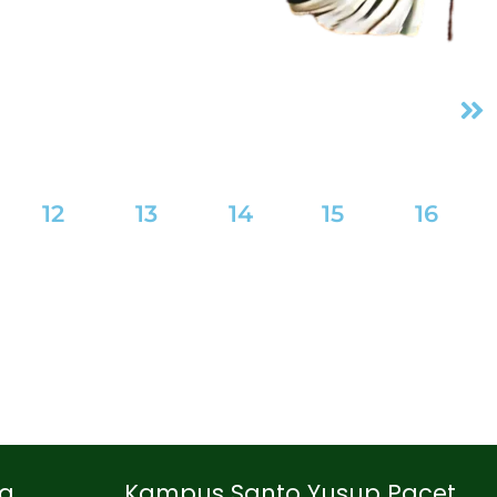
12
13
14
15
16
ia
Kampus Santo Yusup Pacet