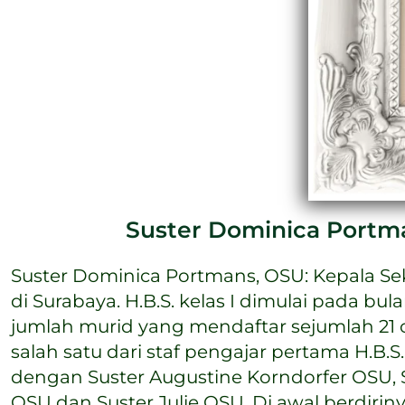
Suster Dominica Portma
Suster Dominica Portmans, OSU: Kepala Se
K.W.S. (Koningen Wilhelmina School). Se
di Surabaya. H.B.S. kelas I dimulai pada bu
Sekolah H.B.S. beliau juga menjabat Di
jumlah murid yang mendaftar sejumlah 21 o
Surabaya Darmo. Pemberkatan sekola
salah satu dari staf pengajar pertama H.B.S
dilaksanakan pada tanggal 26 Juni 1922. Aca
dengan Suster Augustine Korndorfer OSU, 
dengan perayaan Ekaristi di Gereja Hat
OSU dan Suster Julie OSU. Di awal berdirin