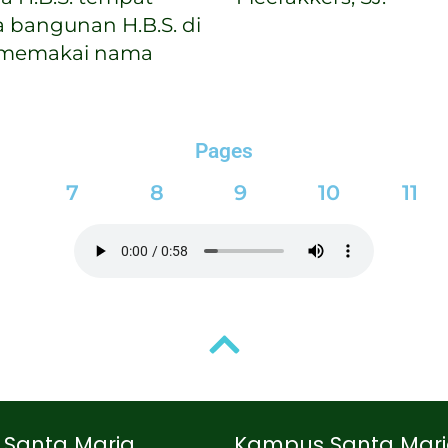
 bangunan H.B.S. di
u memakai nama
Pages
7
8
9
10
11
Santa Maria
Kampus Santa Mar