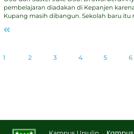
pembelajaran diadakan di Kepanjen karena
Kupang masih dibangun. Sekolah baru it
1
2
3
4
5
6
Kampus 
Kampus Ursulin